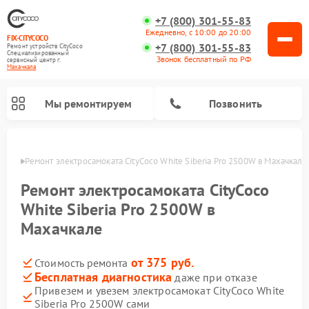
+7 (800) 301-55-83
Ежедневно, с 10:00 до 20:00
FIX-CITYCOCO
+7 (800) 301-55-83
Ремонт устройств CityCoco
Специализированный
Звонок бесплатный по РФ
cервисный центр г.
Махачкала
Мы ремонтируем
Позвонить
чкале
Ремонт электросамоката CityCoco White Siberia Pro 2500W в Махачкале
Ремонт электросамокатов CityCoco
Ремонт электросамоката CityCoco
White Siberia Pro 2500W в
Махачкале
от 375 руб.
Стоимость ремонта
Бесплатная диагностика
даже при отказе
Привезем и увезем электросамокат CityCoco White
Siberia Pro 2500W сами