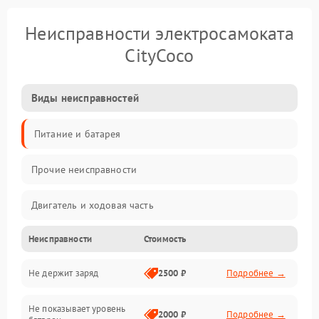
Неисправности электросамоката
CityCoco
Виды неисправностей
Питание и батарея
Прочие неисправности
Двигатель и ходовая часть
Неисправности
Стоимость
Тормоза и безопасность
Не держит заряд
2500 ₽
Подробнее →
Подвеска и колеса
Не показывает уровень
Электроника и управление
2000 ₽
Подробнее →